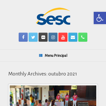
Skip
to
content
Barra de Ferr
Menu Principal
Monthly Archives:
outubro 2021