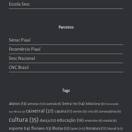
Escola Sesc
Parceiros
Senac Piauí
Fecomércio Piauí
Sesc Nacional
CNC Brasil
Tags
beira rio
(14)
alunos
(13)
artistas
(10)
biblioSesc
(9)
avenida
(8)
brincando
caixeiral
(21)
cajuína
(11)
centro
(9)
convocatória
(9)
nas férias
(7)
circo
(8)
cultura
(35)
educação
(16)
dança
(12)
encontro
(9)
escola
(9)
esporte
(14)
floriano
(13)
Ilhotas
(12)
lazer
(10)
literatura
(11)
litoral
(10)