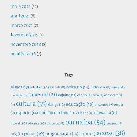
maio 2021
(12)
abril 2021
(8)
março 2021
(2)
fevereiro 2019
(1)
novembro 2018
(2)
outubro 2018
(7)
Tags
beira rio
(14)
alunos
(13)
artistas
(10)
biblioSesc
(9)
avenida
(8)
brincando
caixeiral
(21)
cajuína
(11)
centro
(9)
convocatória
nas férias
(7)
circo
(8)
cultura
(35)
educação
(16)
dança
(12)
(9)
encontro
(9)
escola
esporte
(14)
floriano
(13)
Ilhotas
(12)
lazer
(10)
literatura
(11)
(9)
parnaíba
(54)
litoral
(10)
oficina
(10)
passeio
(9)
orquestra
(8)
sesc
(38)
picos
(19)
saude
(18)
programação
(14)
pcg
(11)