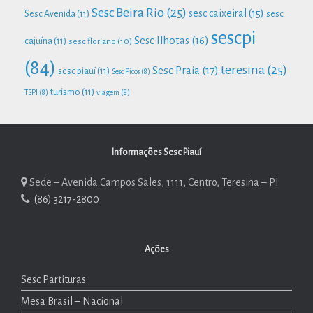
Sesc Beira Rio
(25)
sesc caixeiral
(15)
Sesc Avenida
(11)
sesc
sescpi
Sesc Ilhotas
(16)
cajuína
(11)
sesc floriano
(10)
(84)
teresina
(25)
Sesc Praia
(17)
sesc piauí
(11)
Sesc Picos
(8)
turismo
(11)
TSPI
(8)
viagem
(8)
Informações Sesc Piauí
Sede – Avenida Campos Sales, 1111, Centro, Teresina – PI
(86) 3217-2800
Ações
Sesc Partituras
Mesa Brasil – Nacional