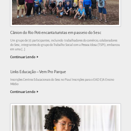
Cânion do Rio Poti encanta turistas em passeio do Sesc
Um grupo de 35 participantes, incluindo trabalhadores do comércio, colaboradores
do Sesc, integrantes do grupo do Trabalho Social com a Pessoa Idosa (TSPI), embarcou
em uma […]
Continuar Lendo
Links Educação – Vem Pro Parque
Inscrições Centros Educacionais do Sesc no Piauí Inscrições para o EAD EJA Ensino
Médio
Continuar Lendo