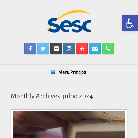
Skip
to
content
Barra de Ferr
Menu Principal
Monthly Archives:
julho 2024