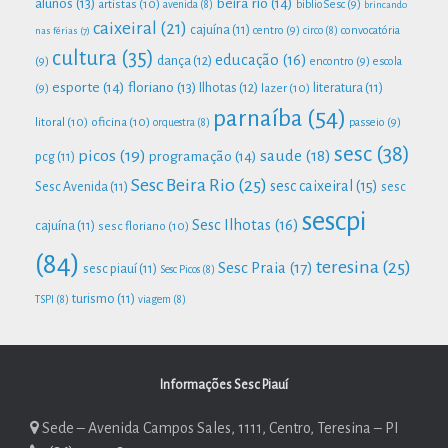
beira rio
(14)
alunos
(13)
artistas
(10)
biblioSesc
(9)
avenida
(8)
brincando
caixeiral
(21)
cajuína
(11)
centro
(9)
convocatória
nas férias
(7)
circo
(8)
cultura
(35)
educação
(16)
dança
(12)
(9)
encontro
(9)
escola
esporte
(14)
floriano
(13)
Ilhotas
(12)
lazer
(10)
literatura
(11)
(9)
parnaíba
(54)
litoral
(10)
oficina
(10)
passeio
(9)
orquestra
(8)
sesc
(38)
picos
(19)
saude
(18)
programação
(14)
pcg
(11)
Sesc Beira Rio
(25)
sesc caixeiral
(15)
Sesc Avenida
(11)
sesc
sescpi
Sesc Ilhotas
(16)
cajuína
(11)
sesc floriano
(10)
(84)
teresina
(25)
Sesc Praia
(17)
sesc piauí
(11)
Sesc Picos
(8)
turismo
(11)
TSPI
(8)
viagem
(8)
Informações Sesc Piauí
Sede – Avenida Campos Sales, 1111, Centro, Teresina – PI