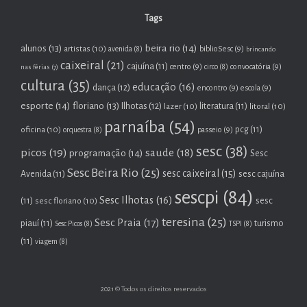
Tags
beira rio
(14)
alunos
(13)
artistas
(10)
biblioSesc
(9)
avenida
(8)
brincando
caixeiral
(21)
cajuína
(11)
centro
(9)
convocatória
(9)
nas férias
(7)
circo
(8)
cultura
(35)
educação
(16)
dança
(12)
encontro
(9)
escola
(9)
esporte
(14)
floriano
(13)
Ilhotas
(12)
lazer
(10)
literatura
(11)
litoral
(10)
parnaíba
(54)
oficina
(10)
pcg
(11)
passeio
(9)
orquestra
(8)
sesc
(38)
picos
(19)
saude
(18)
programação
(14)
Sesc
Sesc Beira Rio
(25)
sesc caixeiral
(15)
Avenida
(11)
sesc cajuína
sescpi
(84)
Sesc Ilhotas
(16)
(11)
sesc floriano
(10)
sesc
teresina
(25)
Sesc Praia
(17)
piauí
(11)
turismo
Sesc Picos
(8)
TSPI
(8)
(11)
viagem
(8)
2021 © Todos os direitos reservados