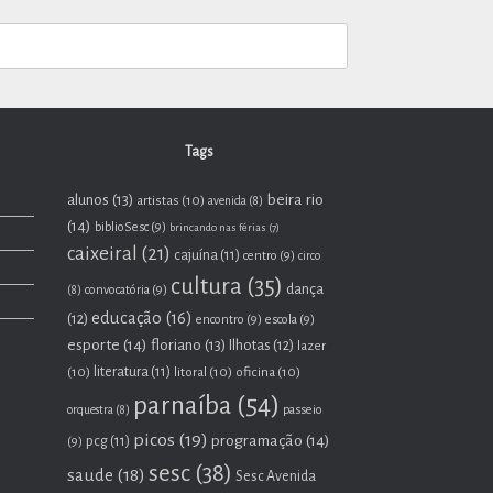
Tags
beira rio
alunos
(13)
artistas
(10)
avenida
(8)
(14)
biblioSesc
(9)
brincando nas férias
(7)
caixeiral
(21)
cajuína
(11)
centro
(9)
circo
cultura
(35)
dança
convocatória
(9)
(8)
educação
(16)
(12)
encontro
(9)
escola
(9)
esporte
(14)
floriano
(13)
Ilhotas
(12)
lazer
(10)
literatura
(11)
litoral
(10)
oficina
(10)
parnaíba
(54)
passeio
orquestra
(8)
picos
(19)
programação
(14)
pcg
(11)
(9)
sesc
(38)
saude
(18)
Sesc Avenida