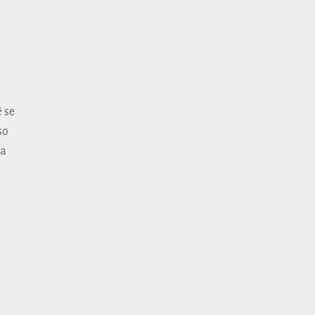
 se
so
ra