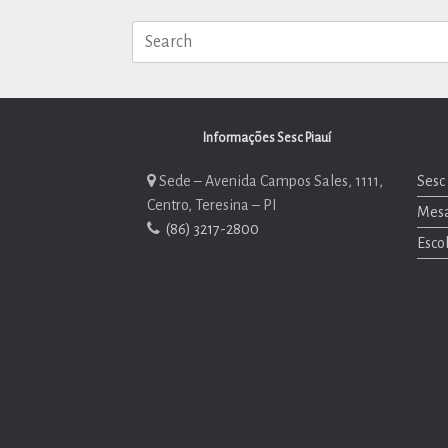
Search
for:
Informações Sesc Piauí
Sede – Avenida Campos Sales, 1111,
Sesc 
Centro, Teresina – PI
Mesa
(86) 3217-2800
Esco