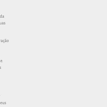
 da
suas
ração
e.
s
r
seus