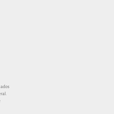
diados
ral.
e