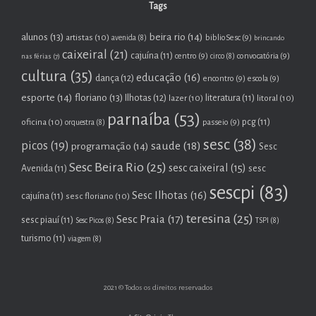
Tags
beira rio
(14)
alunos
(13)
artistas
(10)
biblioSesc
(9)
avenida
(8)
brincando
caixeiral
(21)
cajuína
(11)
centro
(9)
convocatória
(9)
nas férias
(7)
circo
(8)
cultura
(35)
educação
(16)
dança
(12)
encontro
(9)
escola
(9)
esporte
(14)
floriano
(13)
Ilhotas
(12)
lazer
(10)
literatura
(11)
litoral
(10)
parnaíba
(53)
oficina
(10)
pcg
(11)
passeio
(9)
orquestra
(8)
sesc
(38)
picos
(19)
saude
(18)
programação
(14)
Sesc
Sesc Beira Rio
(25)
sesc caixeiral
(15)
Avenida
(11)
sesc
sescpi
(83)
Sesc Ilhotas
(16)
cajuína
(11)
sesc floriano
(10)
teresina
(25)
Sesc Praia
(17)
sesc piauí
(11)
Sesc Picos
(8)
TSPI
(8)
turismo
(11)
viagem
(8)
2021 © Todos os direitos reservados