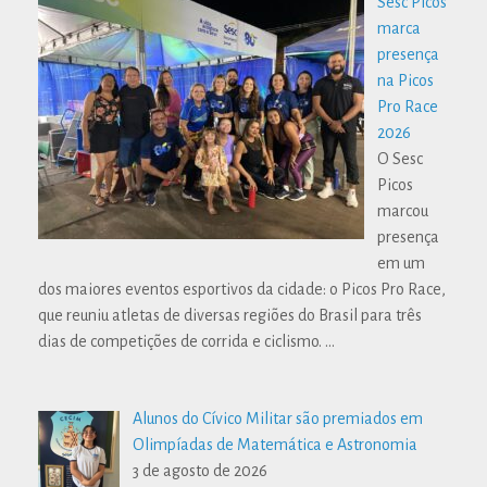
Sesc Picos
marca
presença
na Picos
Pro Race
2026
O Sesc
Picos
marcou
presença
em um
dos maiores eventos esportivos da cidade: o Picos Pro Race,
que reuniu atletas de diversas regiões do Brasil para três
dias de competições de corrida e ciclismo.
…
Alunos do Cívico Militar são premiados em
Olimpíadas de Matemática e Astronomia
3 de agosto de 2026