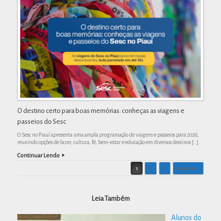
O destino certo para boas memórias: conheças as viagens e
passeios do Sesc
O Sesc no Piauí apresenta uma ampla programação de viagens e passeios para 2026,
reunindo opções de lazer, cultura, fé, bem-estar e educação em diversos destinos […]
Continuar Lendo
Post navigation
1
2
3
Próximo »
Leia Também
Alunos do