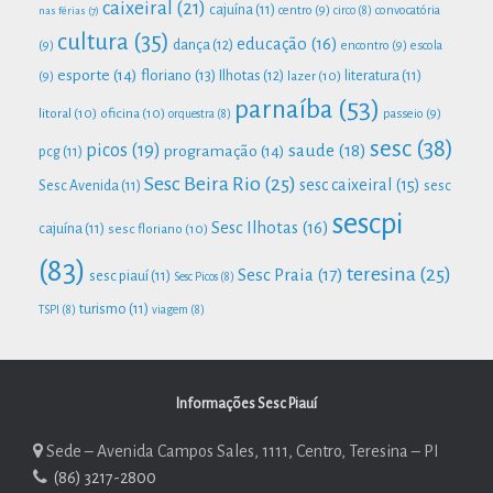
caixeiral
(21)
cajuína
(11)
centro
(9)
convocatória
nas férias
(7)
circo
(8)
cultura
(35)
educação
(16)
dança
(12)
(9)
encontro
(9)
escola
esporte
(14)
floriano
(13)
Ilhotas
(12)
lazer
(10)
literatura
(11)
(9)
parnaíba
(53)
litoral
(10)
oficina
(10)
passeio
(9)
orquestra
(8)
sesc
(38)
picos
(19)
saude
(18)
programação
(14)
pcg
(11)
Sesc Beira Rio
(25)
sesc caixeiral
(15)
Sesc Avenida
(11)
sesc
sescpi
Sesc Ilhotas
(16)
cajuína
(11)
sesc floriano
(10)
(83)
teresina
(25)
Sesc Praia
(17)
sesc piauí
(11)
Sesc Picos
(8)
turismo
(11)
TSPI
(8)
viagem
(8)
Informações Sesc Piauí
Sede – Avenida Campos Sales, 1111, Centro, Teresina – PI
(86) 3217-2800