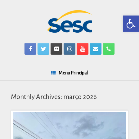
Skip
to
content
Barra de Ferr
Menu Principal
Monthly Archives:
março 2026