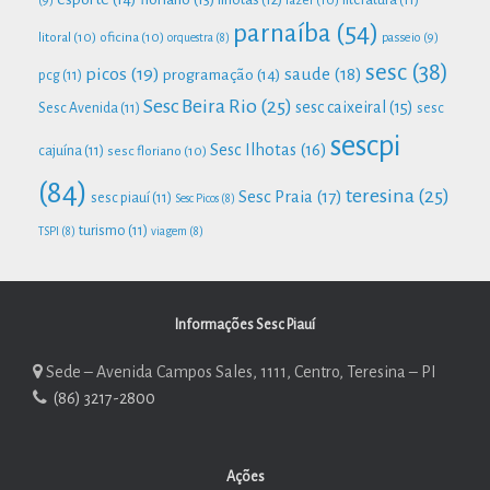
parnaíba
(54)
litoral
(10)
oficina
(10)
passeio
(9)
orquestra
(8)
sesc
(38)
picos
(19)
saude
(18)
programação
(14)
pcg
(11)
Sesc Beira Rio
(25)
sesc caixeiral
(15)
Sesc Avenida
(11)
sesc
sescpi
Sesc Ilhotas
(16)
cajuína
(11)
sesc floriano
(10)
(84)
teresina
(25)
Sesc Praia
(17)
sesc piauí
(11)
Sesc Picos
(8)
turismo
(11)
TSPI
(8)
viagem
(8)
Informações Sesc Piauí
Sede – Avenida Campos Sales, 1111, Centro, Teresina – PI
(86) 3217-2800
Ações