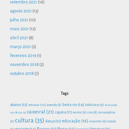
setembro 2021
(16)
agosto 2021
(13)
julho 2021
(10)
maio 2021
(12)
abril 2021
(8)
março 2021
(2)
fevereiro 2019
(1)
novembro 2018
(2)
outubro 2018
(7)
Tags
beira rio
(14)
alunos
(13)
artistas
(10)
biblioSesc
(9)
avenida
(8)
brincando
caixeiral
(21)
cajuína
(11)
centro
(9)
convocatória
nas férias
(7)
circo
(8)
cultura
(35)
educação
(16)
dança
(12)
(9)
encontro
(9)
escola
esporte
(14)
floriano
(13)
Ilhotas
(12)
lazer
(10)
literatura
(11)
(9)