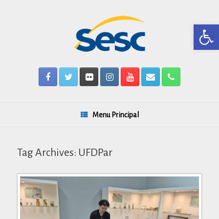
Skip
to
content
Barra de Ferr
Menu Principal
Tag Archives:
UFDPar