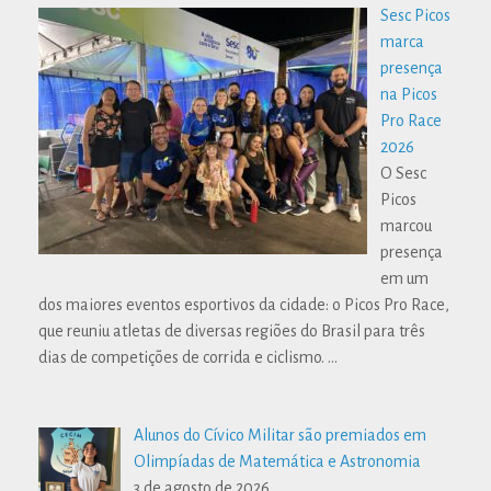
Sesc Picos
marca
presença
na Picos
Pro Race
2026
O Sesc
Picos
marcou
presença
em um
dos maiores eventos esportivos da cidade: o Picos Pro Race,
que reuniu atletas de diversas regiões do Brasil para três
dias de competições de corrida e ciclismo.
…
Alunos do Cívico Militar são premiados em
Olimpíadas de Matemática e Astronomia
3 de agosto de 2026