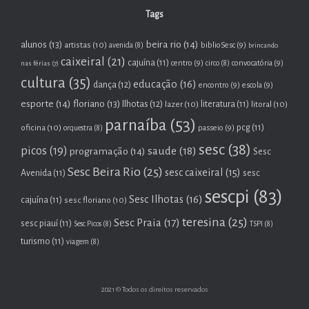
Tags
beira rio
(14)
alunos
(13)
artistas
(10)
biblioSesc
(9)
avenida
(8)
brincando
caixeiral
(21)
cajuína
(11)
centro
(9)
convocatória
(9)
nas férias
(7)
circo
(8)
cultura
(35)
educação
(16)
dança
(12)
encontro
(9)
escola
(9)
esporte
(14)
floriano
(13)
Ilhotas
(12)
lazer
(10)
literatura
(11)
litoral
(10)
parnaíba
(53)
oficina
(10)
pcg
(11)
passeio
(9)
orquestra
(8)
sesc
(38)
picos
(19)
saude
(18)
programação
(14)
Sesc
Sesc Beira Rio
(25)
sesc caixeiral
(15)
Avenida
(11)
sesc
sescpi
(83)
Sesc Ilhotas
(16)
cajuína
(11)
sesc floriano
(10)
teresina
(25)
Sesc Praia
(17)
sesc piauí
(11)
Sesc Picos
(8)
TSPI
(8)
turismo
(11)
viagem
(8)
2021 © Todos os direitos reservados