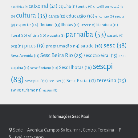
caixeiral
(21)
cajuína
(11)
centro
(9)
convocatória
nas férias
(7)
circo
(8)
cultura
(35)
educação
(16)
dança
(12)
(9)
encontro
(9)
escola
esporte
(14)
floriano
(13)
Ilhotas
(12)
lazer
(10)
literatura
(11)
(9)
parnaíba
(53)
litoral
(10)
oficina
(10)
passeio
(9)
orquestra
(8)
sesc
(38)
picos
(19)
saude
(18)
programação
(14)
pcg
(11)
Sesc Beira Rio
(25)
sesc caixeiral
(15)
Sesc Avenida
(11)
sesc
sescpi
Sesc Ilhotas
(16)
cajuína
(11)
sesc floriano
(10)
(83)
teresina
(25)
Sesc Praia
(17)
sesc piauí
(11)
Sesc Picos
(8)
turismo
(11)
TSPI
(8)
viagem
(8)
Informações Sesc Piauí
Sede – Avenida Campos Sales, 1111, Centro, Teresina – PI
(86) 3217-2800