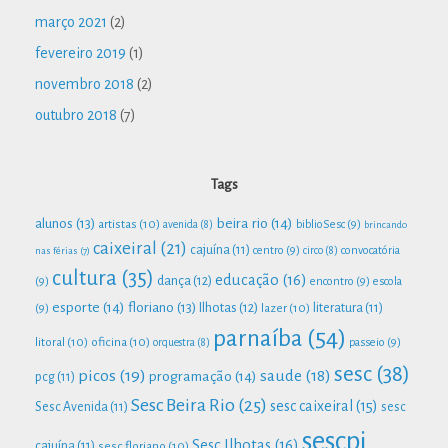
março 2021
(2)
fevereiro 2019
(1)
novembro 2018
(2)
outubro 2018
(7)
Tags
beira rio
(14)
alunos
(13)
artistas
(10)
biblioSesc
(9)
avenida
(8)
brincando
caixeiral
(21)
cajuína
(11)
centro
(9)
convocatória
nas férias
(7)
circo
(8)
cultura
(35)
educação
(16)
dança
(12)
(9)
encontro
(9)
escola
esporte
(14)
floriano
(13)
Ilhotas
(12)
lazer
(10)
literatura
(11)
(9)
parnaíba
(54)
litoral
(10)
oficina
(10)
passeio
(9)
orquestra
(8)
sesc
(38)
picos
(19)
saude
(18)
programação
(14)
pcg
(11)
Sesc Beira Rio
(25)
sesc caixeiral
(15)
Sesc Avenida
(11)
sesc
sescpi
Sesc Ilhotas
(16)
cajuína
(11)
sesc floriano
(10)