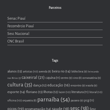
Parceiros
Senac Piauí
Fecomércio Piauí
Sesc Nacional
CNC Brasil
Tags
beira rio
(14)
alunos
(13)
artistas
(10)
biblioSesc
(9)
avenida
(8)
brincando
caixeiral
(21)
cajuína
(11)
centro
(9)
convocatória
(9)
nas férias
(7)
circo
(8)
cultura
(35)
educação
(16)
dança
(12)
encontro
(9)
escola
(9)
esporte
(14)
floriano
(13)
Ilhotas
(12)
lazer
(10)
literatura
(11)
litoral
(10)
parnaíba
(54)
oficina
(10)
pcg
(11)
passeio
(9)
orquestra
(8)
sesc
(38)
picos
(19)
saude
(18)
programação
(14)
Sesc