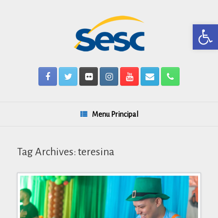
Skip
to
content
Barra de Ferr
Menu Principal
Tag Archives:
teresina