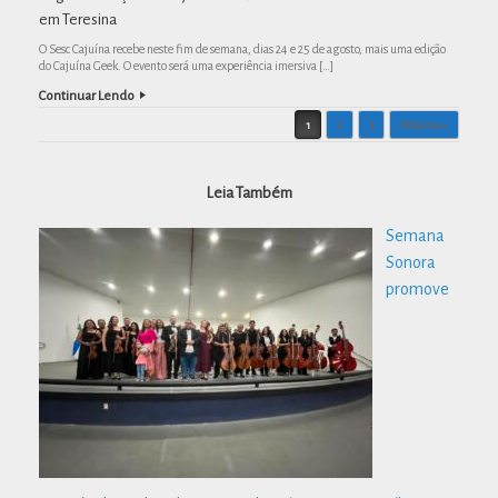
em Teresina
O Sesc Cajuína recebe neste fim de semana, dias 24 e 25 de agosto, mais uma edição
do Cajuína Geek. O evento será uma experiência imersiva […]
Continuar Lendo
Post navigation
1
2
3
Próximo »
Leia Também
Semana
Sonora
promove