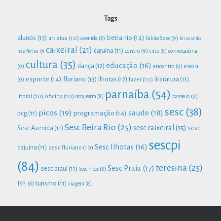
Tags
beira rio
(14)
alunos
(13)
artistas
(10)
biblioSesc
(9)
avenida
(8)
brincando
caixeiral
(21)
cajuína
(11)
centro
(9)
convocatória
nas férias
(7)
circo
(8)
cultura
(35)
educação
(16)
dança
(12)
(9)
encontro
(9)
escola
esporte
(14)
floriano
(13)
Ilhotas
(12)
lazer
(10)
literatura
(11)
(9)
parnaíba
(54)
litoral
(10)
oficina
(10)
passeio
(9)
orquestra
(8)
sesc
(38)
picos
(19)
saude
(18)
programação
(14)
pcg
(11)
Sesc Beira Rio
(25)
sesc caixeiral
(15)
Sesc Avenida
(11)
sesc
sescpi
Sesc Ilhotas
(16)
cajuína
(11)
sesc floriano
(10)
(84)
teresina
(25)
Sesc Praia
(17)
sesc piauí
(11)
Sesc Picos
(8)
turismo
(11)
TSPI
(8)
viagem
(8)