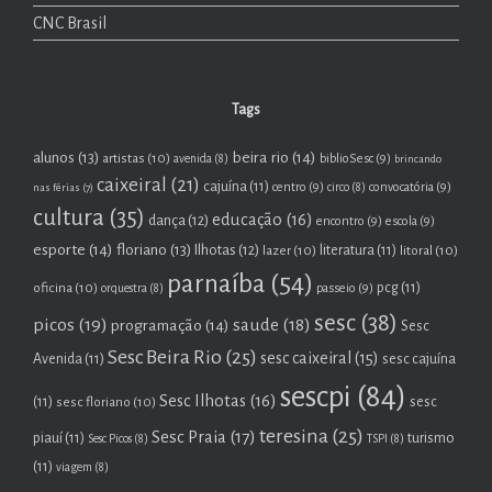
CNC Brasil
Tags
beira rio
(14)
alunos
(13)
artistas
(10)
biblioSesc
(9)
avenida
(8)
brincando
caixeiral
(21)
cajuína
(11)
centro
(9)
convocatória
(9)
nas férias
(7)
circo
(8)
cultura
(35)
educação
(16)
dança
(12)
encontro
(9)
escola
(9)
esporte
(14)
floriano
(13)
Ilhotas
(12)
lazer
(10)
literatura
(11)
litoral
(10)
parnaíba
(54)
oficina
(10)
pcg
(11)
passeio
(9)
orquestra
(8)
sesc
(38)
picos
(19)
saude
(18)
programação
(14)
Sesc
Sesc Beira Rio
(25)
sesc caixeiral
(15)
Avenida
(11)
sesc cajuína
sescpi
(84)
Sesc Ilhotas
(16)
(11)
sesc floriano
(10)
sesc
teresina
(25)
Sesc Praia
(17)
piauí
(11)
turismo
Sesc Picos
(8)
TSPI
(8)
(11)
viagem
(8)