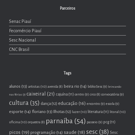
Parceiros
Senac Piauí
Fecomércio Piauí
Sesc Nacional
CNC Brasil
Tags
beira rio
(14)
alunos
(13)
artistas
(10)
biblioSesc
(9)
avenida
(8)
brincando
caixeiral
(21)
cajuína
(11)
centro
(9)
convocatória
(9)
nas férias
(7)
circo
(8)
cultura
(35)
educação
(16)
dança
(12)
encontro
(9)
escola
(9)
esporte
(14)
floriano
(13)
Ilhotas
(12)
lazer
(10)
literatura
(11)
litoral
(10)
parnaíba
(54)
oficina
(10)
pcg
(11)
passeio
(9)
orquestra
(8)
sesc
(38)
picos
(19)
saude
(18)
programação
(14)
Sesc