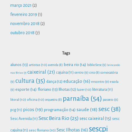
março 2021
(2)
fevereiro 2019
(1)
novembro 2018
(2)
outubro 2018
(7)
Tags
beira rio
(14)
alunos
(13)
artistas
(10)
biblioSesc
(9)
avenida
(8)
brincando
caixeiral
(21)
cajuína
(11)
centro
(9)
convocatória
nas férias
(7)
circo
(8)
cultura
(35)
educação
(16)
dança
(12)
(9)
encontro
(9)
escola
esporte
(14)
floriano
(13)
Ilhotas
(12)
lazer
(10)
literatura
(11)
(9)
parnaíba
(54)
litoral
(10)
oficina
(10)
passeio
(9)
orquestra
(8)
sesc
(38)
picos
(19)
saude
(18)
programação
(14)
pcg
(11)
Sesc Beira Rio
(25)
sesc caixeiral
(15)
Sesc Avenida
(11)
sesc
sescpi
Sesc Ilhotas
(16)
cajuína
(11)
sesc floriano
(10)