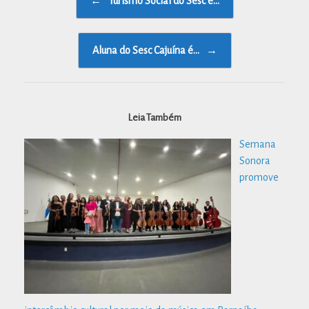
←
Turismo Social do Sesc e…
Aluna do Sesc Cajuína é…
→
Leia Também
Semana
Sonora
promove